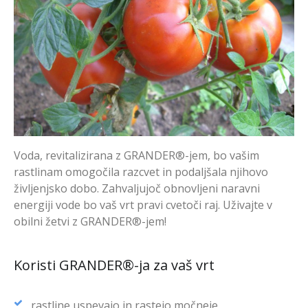
Voda, revitalizirana z GRANDER®-jem, bo vašim
rastlinam omogočila razcvet in podaljšala njihovo
življenjsko dobo. Zahvaljujoč obnovljeni naravni
energiji vode bo vaš vrt pravi cvetoči raj. Uživajte v
obilni žetvi z GRANDER®-jem!
Koristi GRANDER®-ja za vaš vrt
rastline uspevajo in rastejo močneje