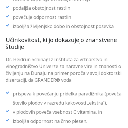
podaljša obstojnost rastlin
povečuje odpornost rastlin
izboljša življenjsko dobo in obstojnost posevka
Učinkovitost, ki jo dokazujejo znanstvene
študije
Dr. Heidrun Schinagl z Inštituta za vrtnarstvo in
vinogradništvo Univerze za naravne vire in znanosti o
življenju na Dunaju na primer poroča v svoji doktorski
disertaciji, da GRANDER® voda
prispeva k povečanju pridelka paradižnika (poveča
število plodov v razredu kakovosti „ekstra“),
v plodovih poveča vsebnost C vitamina, in
izboljša odpornost na črno plesen.