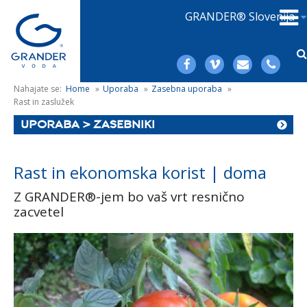
GRANDER® Slovenija
Nahajate se:
Home
»
Uporaba
»
Zasebna uporaba
»
Rast in zaslužek
UPORABA > ZASEBNIKI
Rast in ekonomska korist | doma
Z GRANDER®-jem bo vaš vrt resnično
zacvetel