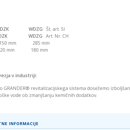
DZK
WDZG
Št. art. SI
ZK WDZG
Art. Nr. CH
a: 150 mm 285 mm
a: 120 mm 180 mm
ezja v industriji:
 GRANDER® revitalizacijskega sistema dosežemo izboljšanje 
loške vode ob zmanjšanju kemičnih dodatkov.
NE INFORMACIJE