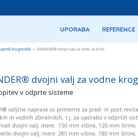
UPORABA
REFERENCE
zaprtih krogotokih
»
GRANDER® dvojni valj za vodo, ki kroži
DER® dvojni valj za vodne kro
opitev v odprte sisteme
 valjčne naprave so primerne za pred- in post-revital
kih in vodnih zbiralnikih, t.j. za uporabo v odprtih sis
mali dvojni valj: mere: 150 mm višine, 120 mm širine
veliki dvojni valj: mere: 285 mm višine, 180 mm širin