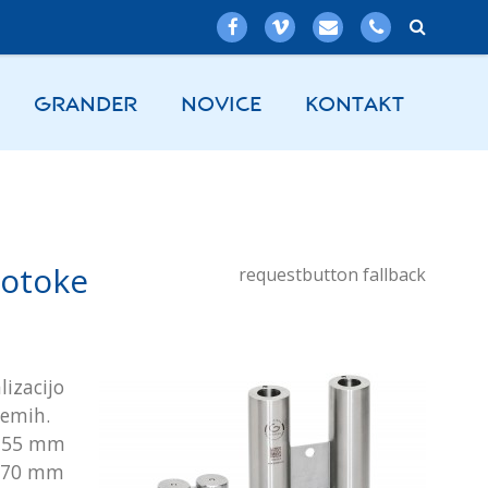
GRANDER
NOVICE
KONTAKT
gotoke
requestbutton fallback
izacijo
temih.
, 55 mm
e, 70 mm