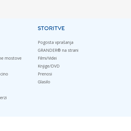
STORITVE
Pogosta vprašanja
GRANDER® na strani
dne mostove
Filmi/Videi
Knjige/DVD
icino
Prenosi
Glasilo
erzi