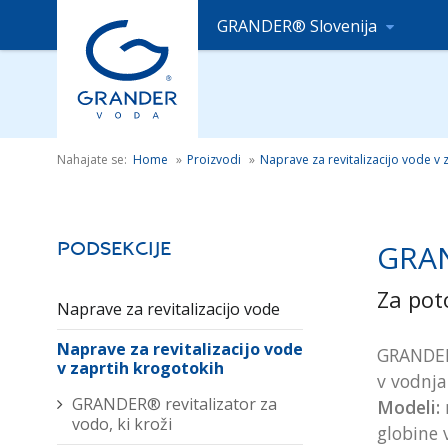
GRANDER® Slovenija
Nahajate se:
Home
»
Proizvodi
»
Naprave za revitalizacijo vode v 
GRAN
Podsekcije
Za pot
Naprave za revitalizacijo vode
Naprave za revitalizacijo vode
GRANDER®
v zaprtih krogotokih
v vodnja
GRANDER® revitalizator za
Modeli:
vodo, ki kroži
globine 