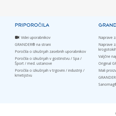
PRIPOROČILA
GRAND
Videi uporabnikov
Naprave za
GRANDER® na strani
Naprave za
krogotoki
Poročila o izkušnjah zasebnih uporabnikov
Valjčne na
Poročila o izkušnjah v gostinstvu / Spa /
Šport / med. ustanove
Original
Poročila o izkušnjah v trgovini / industriji /
Mali proiz
kmetijstvu
GRANDER® 
Sanomag