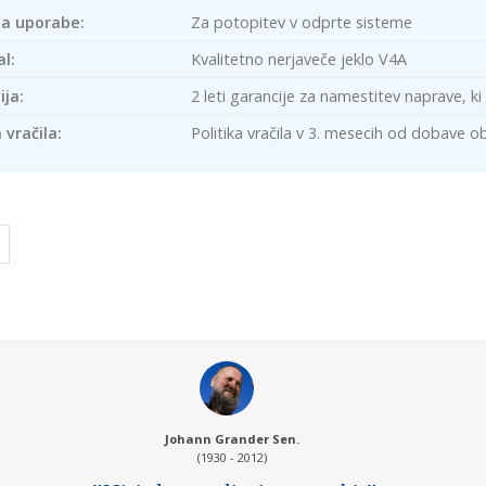
ja uporabe:
Za potopitev v odprte sisteme
l:
Kvalitetno nerjaveče jeklo V4A
ja:
2 leti garancije za namestitev naprave, 
 vračila:
Politika vračila v 3. mesecih od dobave o
Johann Grander Sen.
(1930 - 2012)