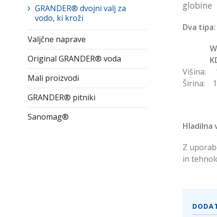
globine
GRANDER® dvojni valj za
vodo, ki kroži
Dva tipa:
Valjčne naprave
W
Original GRANDER® voda
KD
Višin
Mali proizvodi
Širin
GRANDER® pitniki
Sanomag®
Hladilna v
Z uporabo
in tehno
DODAT