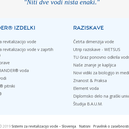
"Niti dve vodi nista enaki."
ER® IZDELKI
RAZISKAVE
 revitalizacijo vode
Četrta dimenzija vode
 revitalizacijo vode v zaprtih
Utrip raziskave - WETSUS
h
TU Graz ponovno odkrila vo
prave
Naše znanje je kapljica
 GRANDER® voda
Novi vidiki za biologijo in med
vodi
Znanost & Praksa
pitniki
Element voda
®
Diplomsko delo na graški univ
Študija B.A.U.M.
© 2019
Sistemi za revitalizacijo vode – Slovenija
.
Natisni
Pravilnik o zasebnosti