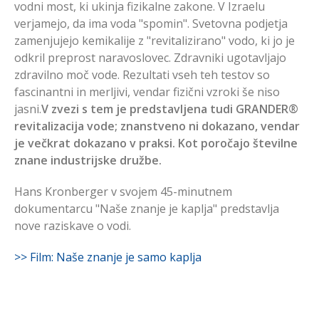
vodni most, ki ukinja fizikalne zakone. V Izraelu
verjamejo, da ima voda "spomin". Svetovna podjetja
zamenjujejo kemikalije z "revitalizirano" vodo, ki jo je
odkril preprost naravoslovec. Zdravniki ugotavljajo
zdravilno moč vode. Rezultati vseh teh testov so
fascinantni in merljivi, vendar fizični vzroki še niso
jasni.
V zvezi s tem je predstavljena tudi GRANDER®
revitalizacija vode; znanstveno ni dokazano, vendar
je večkrat dokazano v praksi. Kot poročajo številne
znane industrijske družbe.
Hans Kronberger v svojem 45-minutnem
dokumentarcu "Naše znanje je kaplja" predstavlja
nove raziskave o vodi.
>> Film: Naše znanje je samo kaplja