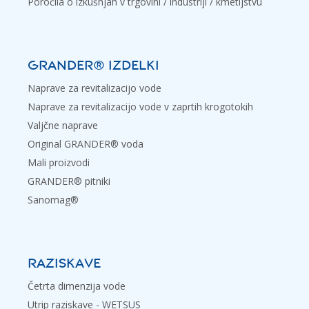
Poročila o izkušnjah v trgovini / industriji / kmetijstvu
GRANDER® IZDELKI
Naprave za revitalizacijo vode
Naprave za revitalizacijo vode v zaprtih krogotokih
Valjčne naprave
Original GRANDER® voda
Mali proizvodi
GRANDER® pitniki
Sanomag®
RAZISKAVE
Četrta dimenzija vode
Utrip raziskave - WETSUS