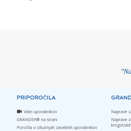
"Na
PRIPOROČILA
GRAND
Videi uporabnikov
Naprave za
GRANDER® na strani
Naprave za
krogotoki
Poročila o izkušnjah zasebnih uporabnikov