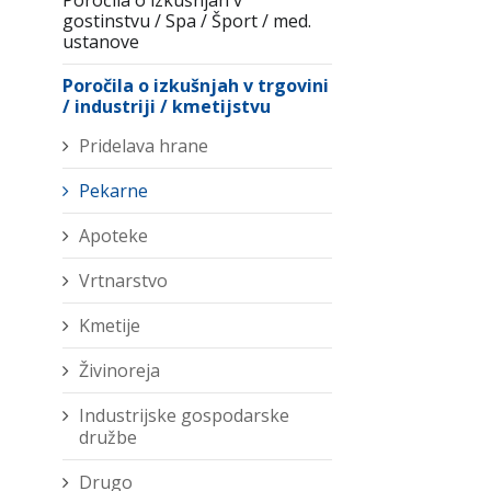
Poročila o izkušnjah v
gostinstvu / Spa / Šport / med.
ustanove
Poročila o izkušnjah v trgovini
/ industriji / kmetijstvu
Pridelava hrane
Pekarne
Apoteke
Vrtnarstvo
Kmetije
Živinoreja
Industrijske gospodarske
družbe
Drugo