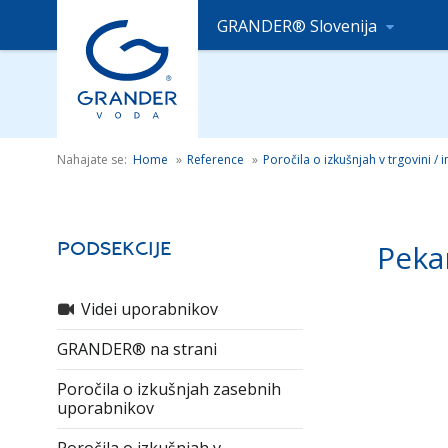
GRANDER® Slovenija
Nahajate se:
Home
»
Reference
»
Poročila o izkušnjah v trgovini / i
Peka
Podsekcije
Videi uporabnikov
GRANDER® na strani
Poročila o izkušnjah zasebnih
uporabnikov