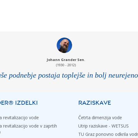
Johann Grander Sen.
(1930 - 2012)
še podnebje postaja toplejše in bolj neurejeno
ER® IZDELKI
RAZISKAVE
 revitalizacijo vode
Četrta dimenzija vode
 revitalizacijo vode v zaprtih
Utrip raziskave - WETSUS
h
TU Graz ponovno odkrila vo