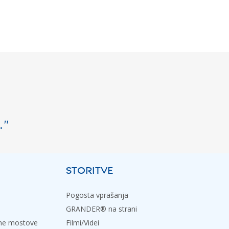
."
STORITVE
Pogosta vprašanja
GRANDER® na strani
dne mostove
Filmi/Videi