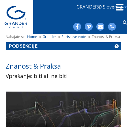
GRANDER® Slovenija
Nahajate se:
Home
»
Grander
»
Raziskave vode
»
Znanost & Praksa
PODSEKCIJE
Znanost & Praksa
Vprašanje: biti ali ne biti