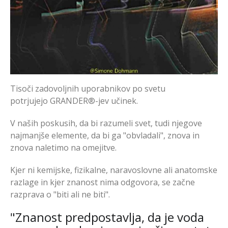
Tisoči zadovoljnih uporabnikov po svetu
potrjujejo GRANDER®-jev učinek.
V naših poskusih, da bi razumeli svet, tudi njegove
najmanjše elemente, da bi ga "obvladali", znova in
znova naletimo na omejitve.
Kjer ni kemijske, fizikalne, naravoslovne ali anatomske
razlage in kjer znanost nima odgovora, se začne
razprava o "biti ali ne biti".
"Znanost predpostavlja, da je voda