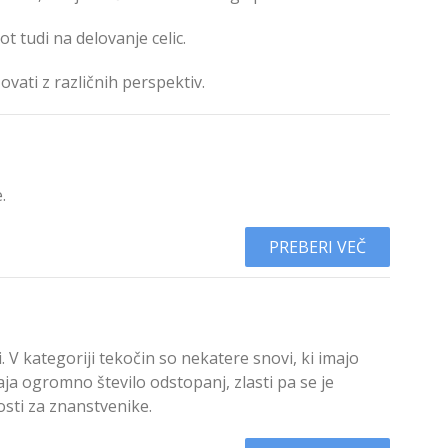
t tudi na delovanje celic.
vati z različnih perspektiv.
.
PREBERI VEČ
. V kategoriji tekočin so nekatere snovi, ki imajo
aja ogromno število odstopanj, zlasti pa se je
osti za znanstvenike.