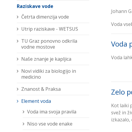
Raziskave vode
Johann Gr
Četrta dimenzija vode
Voda vseb
Utrip raziskave - WETSUS
TU Graz ponovno odkrila
Voda 
vodne mostove
Voda lahk
Naše znanje je kapljica
Novi vidiki za biologijo in
medicino
Znanost & Praksa
Zelo 
Element voda
Kot laiki
Voda ima svoja pravila
svež in ž
izkazalo,
Niso vse vode enake