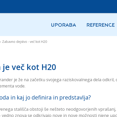
UPORABA
REFERENCE
»
Zabavno dejstvo - več kot H20
 je več kot H20
ander je že na začetku svojega raziskovalnega dela odkril,
lementa vode.
voda in kaj jo definira in predstavlja?
enega stališča obstoji še nešteto neodgovorjenih vprašanj, 
- vedno znova se odkrivajo nove in nove možnosti njene up