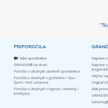
"Na
PRIPOROČILA
GRAND
Videi uporabnikov
Naprave za
GRANDER® na strani
Naprave za
krogotoki
Poročila o izkušnjah zasebnih uporabnikov
Valjčne na
Poročila o izkušnjah v gostinstvu / Spa /
Šport / med. ustanove
Original
Poročila o izkušnjah v trgovini / industriji /
Mali proiz
kmetijstvu
GRANDER® 
Sanomag