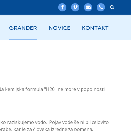
GRANDER
NOVICE
KONTAKT
 da kemijska formula "H20" ne more v popolnosti
ko raziskujemo vodo. Pojav vode še ni bil celovito
orabe, kar je za človeka izrednega pomena.