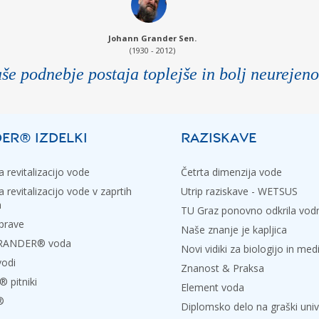
Johann Grander Sen.
(1930 - 2012)
še podnebje postaja toplejše in bolj neurejeno
ER® IZDELKI
RAZISKAVE
 revitalizacijo vode
Četrta dimenzija vode
 revitalizacijo vode v zaprtih
Utrip raziskave - WETSUS
h
TU Graz ponovno odkrila vo
prave
Naše znanje je kapljica
 GRANDER® voda
Novi vidiki za biologijo in med
vodi
Znanost & Praksa
pitniki
Element voda
®
Diplomsko delo na graški univ