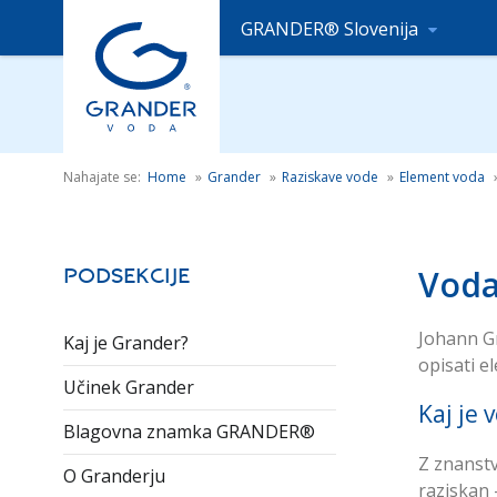
GRANDER® Slovenija
Nahajate se:
Home
»
Grander
»
Raziskave vode
»
Element voda
Voda
Podsekcije
Johann Gr
Kaj je Grander?
opisati e
Učinek Grander
Kaj je 
Blagovna znamka GRANDER®
Z znanstv
O Granderju
raziskan 