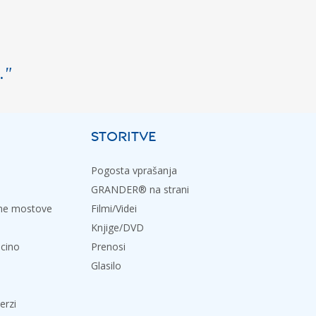
."
STORITVE
Pogosta vprašanja
GRANDER® na strani
dne mostove
Filmi/Videi
Knjige/DVD
icino
Prenosi
Glasilo
erzi