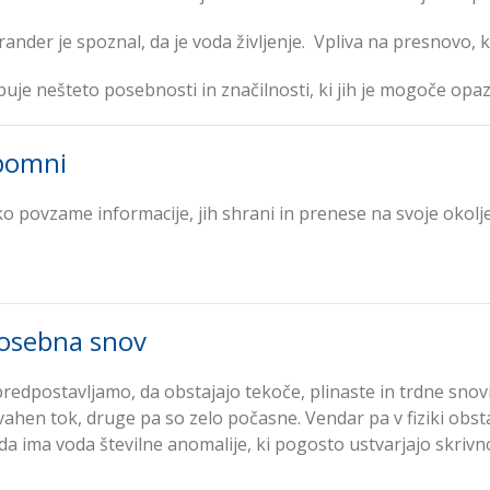
ander je spoznal, da je voda življenje. Vpliva na presnovo, ko
uje nešteto posebnosti in značilnosti, ki jih je mogoče opazo
pomni
o povzame informacije, jih shrani in prenese na svoje okolje
posebna snov
 predpostavljamo, da obstajajo tekoče, plinaste in trdne snovi
ivahen tok, druge pa so zelo počasne. Vendar pa v fiziki obst
 da ima voda številne anomalije, ki pogosto ustvarjajo skrivn