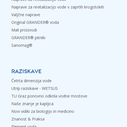
Naprave za revitalizacijo vode v zaprtih krogotokih
Valjčne naprave
Original GRANDER® voda
Mali proizvodi
GRANDER® pitniki
Sanomag®
RAZISKAVE
Četrta dimenzija vode
Utrip raziskave - WETSUS
TU Graz ponovno odkrila vodne mostove
Naše znanje je kapljica
Novi vidiki za biologijo in medicino
Znanost & Praksa
Element voda