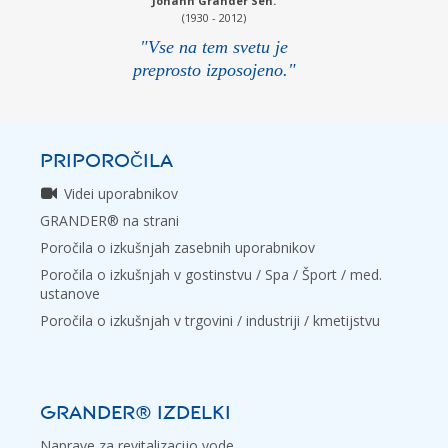
Johann Grander Sen.
(1930 - 2012)
"Vse na tem svetu je
preprosto izposojeno."
PRIPOROČILA
Videi uporabnikov
GRANDER® na strani
Poročila o izkušnjah zasebnih uporabnikov
Poročila o izkušnjah v gostinstvu / Spa / Šport / med.
ustanove
Poročila o izkušnjah v trgovini / industriji / kmetijstvu
GRANDER® IZDELKI
Naprave za revitalizacijo vode