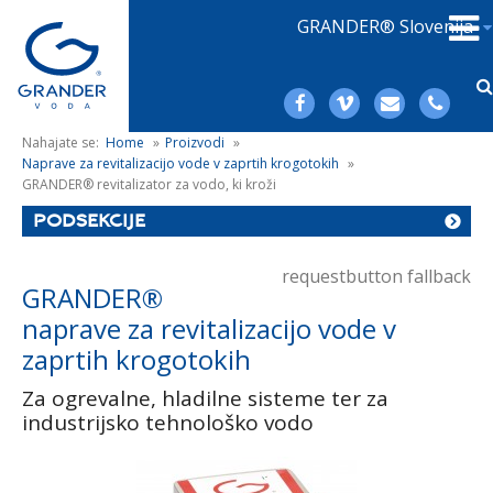
GRANDER® Slovenija
Nahajate se:
Home
»
Proizvodi
»
Naprave za revitalizacijo vode v zaprtih krogotokih
»
GRANDER® revitalizator za vodo, ki kroži
PODSEKCIJE
requestbutton fallback
GRANDER®
naprave za revitalizacijo vode v
zaprtih krogotokih
Za ogrevalne, hladilne sisteme ter za
industrijsko tehnološko vodo