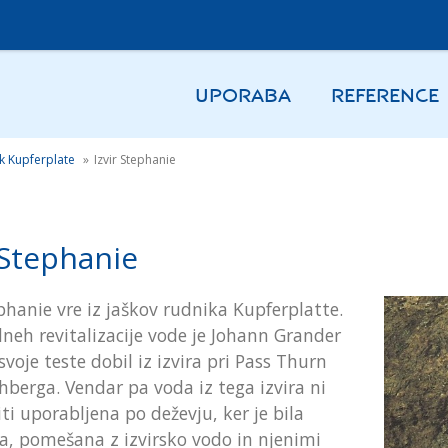
UPORABA
REFERENCE
k Kupferplate
»
Izvir Stephanie
 Stephanie
ephanie vre iz jaškov rudnika Kupferplatte.
dneh revitalizacije vode je Johann Grander
svoje teste dobil iz izvira pri Pass Thurn
chberga. Vendar pa voda iz tega izvira ni
ti uporabljena po deževju, ker je bila
a, pomešana z izvirsko vodo in njenimi