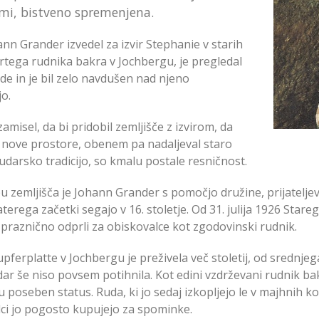
mi, bistveno spremenjena.
ann Grander izvedel za izvir Stephanie v starih
rtega rudnika bakra v Jochbergu, je pregledal
de in je bil zelo navdušen nad njeno
o.
amisel, da bi pridobil zemljišče z izvirom, da
l nove prostore, obenem pa nadaljeval staro
rudarsko tradicijo, so kmalu postale resničnost.
 zemljišča je Johann Grander s pomočjo družine, prijateljev,
terega začetki segajo v 16. stoletje. Od 31. julija 1926 Stareg
raznično odprli za obiskovalce kot zgodovinski rudnik.
pferplatte v Jochbergu je preživela več stoletij, od srednje
ndar še niso povsem potihnila. Kot edini vzdrževani rudnik ba
 poseben status. Ruda, ki jo sedaj izkopljejo le v majhnih kol
ci jo pogosto kupujejo za spominke.