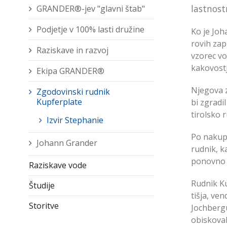
lastnost
GRANDER®-jev "glavni štab"
Podjetje v 100% lasti družine
Ko je Joh
rovih zap
Raziskave in razvoj
vzorec vo
kakovostj
Ekipa GRANDER®
Njegova z
Zgodovinski rudnik
Kupferplate
bi zgradi
tirolsko 
Izvir Stephanie
Po nakupu
Johann Grander
rudnik, ka
ponovno p
Raziskave vode
Rudnik Ku
Študije
tišja, ve
Storitve
Jochbergu
obiskoval