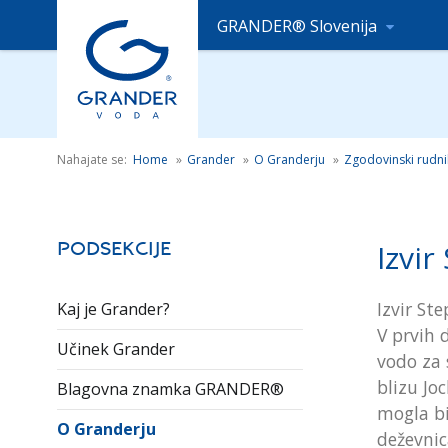
GRANDER® Slovenija
Nahajate se:
Home
»
Grander
»
O Granderju
»
Zgodovinski rudni
Izvir
Podsekcije
Izvir St
Kaj je Grander?
V prvih 
Učinek Grander
vodo za 
blizu Jo
Blagovna znamka GRANDER®
mogla bi
O Granderju
deževnic