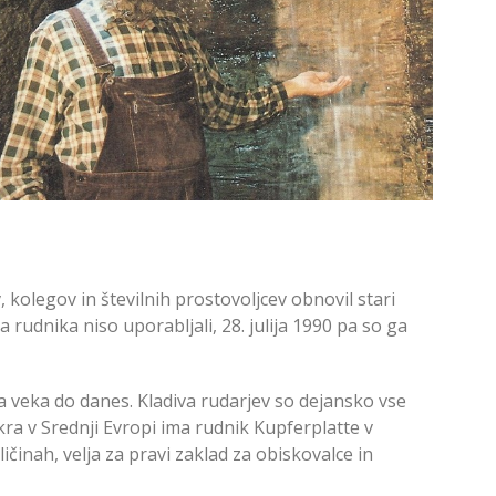
 kolegov in številnih prostovoljcev obnovil stari
a rudnika niso uporabljali, 28. julija 1990 pa so ga
ga veka do danes. Kladiva rudarjev so dejansko vse
kra v Srednji Evropi ima rudnik Kupferplatte v
ičinah, velja za pravi zaklad za obiskovalce in