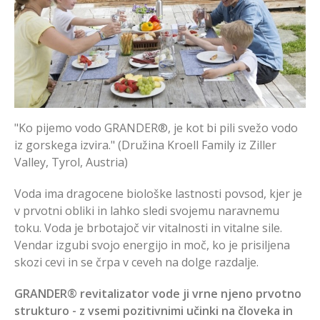
"Ko pijemo vodo GRANDER®, je kot bi pili svežo vodo
iz gorskega izvira." (Družina Kroell Family iz Ziller
Valley, Tyrol, Austria)
Voda ima dragocene biološke lastnosti povsod, kjer je
v prvotni obliki in lahko sledi svojemu naravnemu
toku. Voda je brbotajoč vir vitalnosti in vitalne sile.
Vendar izgubi svojo energijo in moč, ko je prisiljena
skozi cevi in se črpa v ceveh na dolge razdalje.
GRANDER® revitalizator vode ji vrne njeno prvotno
strukturo - z vsemi pozitivnimi učinki na človeka in