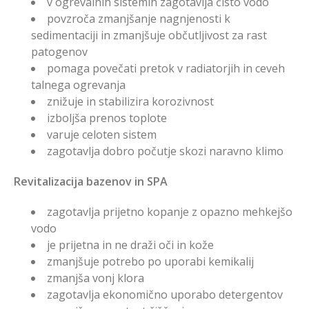
v ogrevalnih sistemih zagotavlja čisto vodo
povzroča zmanjšanje nagnjenosti k
sedimentaciji in zmanjšuje občutljivost za rast
patogenov
pomaga povečati pretok v radiatorjih in ceveh
talnega ogrevanja
znižuje in stabilizira korozivnost
izboljša prenos toplote
varuje celoten sistem
zagotavlja dobro počutje skozi naravno klimo
Revitalizacija bazenov in SPA
zagotavlja prijetno kopanje z opazno mehkejšo
vodo
je prijetna in ne draži oči in kože
zmanjšuje potrebo po uporabi kemikalij
zmanjša vonj klora
zagotavlja ekonomično uporabo detergentov