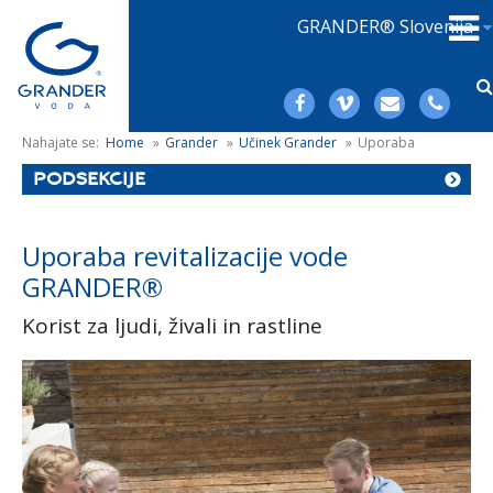
GRANDER® Slovenija
Nahajate se:
Home
»
Grander
»
Učinek Grander
»
Uporaba
PODSEKCIJE
Uporaba revitalizacije vode
GRANDER®
Korist za ljudi, živali in rastline