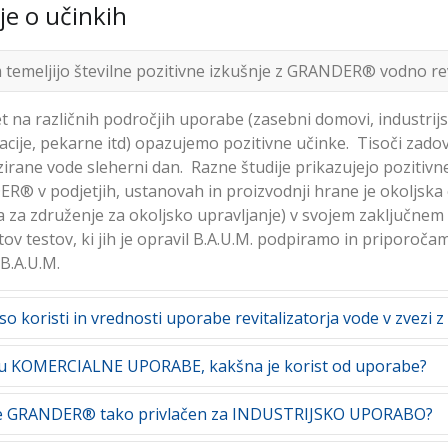
je o učinkih
agotovite si brezplačno svetovanje brez omejitev že danes!
 od stanja napeljave in zahtev stranke. Naložba v napravo 
, ker njeno delovanje ni časovno omejeno in ker ne zahteva 
lo ter stroškov elektrike.
temeljijo številne pozitivne izkušnje z GRANDER® vodno revi
et na različnih področjih uporabe (zasebni domovi, industrijs
acije, pekarne itd) opazujemo pozitivne učinke. Tisoči zado
izirane vode sleherni dan. Razne študije prikazujejo pozitivne
® v podjetjih, ustanovah in proizvodnji hrane je okoljska
 za združenje za okoljsko upravljanje) v svojem zaključnem 
tov testov, ki jih je opravil B.A.U.M. podpiramo in priporo
 B.A.U.M.
so koristi in vrednosti uporabe revitalizatorja vode v zve
področje uporabe revitalizatorjev vode GRANDER® je področj
lu KOMERCIALNE UPORABE, kakšna je korist od uporabe?
e posebej cenijo odličen okus revitalizirane vode, pa tudi ob
® so zelo hitro osvojili tudi vrtičkarski zanesenjaki, saj n
drugje ni uporaba revitalizacije vode GRANDER® tako raznolik
je GRANDER® tako privlačen za INDUSTRIJSKO UPORABO?
izirano vodo. Z vgradnjo GRANDER®-jeve naprave v ogrevaln
oda za tuširanje in kopanje, bazenska voda, ogrevalna voda,