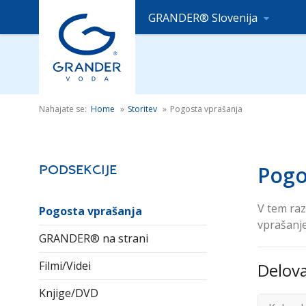
GRANDER® Slovenija
Nahajate se:
Home
»
Storitev
»
Pogosta vprašanja
Pogo
Podsekcije
V tem raz
Pogosta vprašanja
vprašanje
GRANDER® na strani
Filmi/Videi
Delova
Knjige/DVD