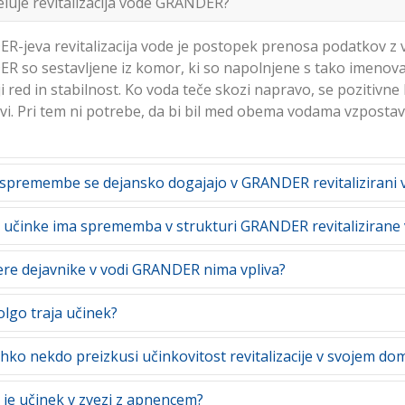
luje revitalizacija vode GRANDER?
-jeva revitalizacija vode je postopek prenosa podatkov z v
 so sestavljene iz komor, ki so napolnjene s tako imenovan
i red in stabilnost. Ko voda teče skozi napravo, se pozitivn
vi. Pri tem ni potrebe, da bi bil med obema vodama vzposta
spremembe se dejansko dogajajo v GRANDER revitalizirani 
a struktura vode je odločilen dejavnik njenih značilnosti
 učinke ima sprememba v strukturi GRANDER revitalizirane
osti. Značilnost GRANDER-jeve revitalizacije vode je v pos
 tem pa vodi vrača stabilno notranjo strukturo, s tem pa poz
n notranji red in stabilnost notranje strukture vode in s 
ere dejavnike v vodi GRANDER nima vpliva?
osti.
do sprememb kvalitativnih lastnosti revitalizirane vode . Fiz
 zmanjšanje uporabe pralnih in čistilnih sredstev Večja no
 revitalizatorjev vode GRANDER ne učinkuje na sledeče last
lgo traja učinek?
t osnova za spremenjeno kopičenje in korozivno obnašanje 
zinfekcija (tudi če se izkaže, da se nevarnost (ponovne) ko
 in rje Spremenjeno okolje za mikrobiologijo v vodi zaradi 
redstvo za razkuževanje !!)
niso omejeni na določeno časovno obdobje. Učinkovitost nap
hko nekdo preizkusi učinkovitost revitalizacije v svojem do
ološke značilnosti: Povečana moč za samočiščenje, ki omog
t let ali več. Že več kot dvajset let delujejo nekatere napra
 očisti Povečana odpornost vode, kar ji omogoča, da se up
poln učinek.
ljudi zelo hitro zazna razliko med revitalizirano in nerevitali
je učinek v zvezi z apnencem?