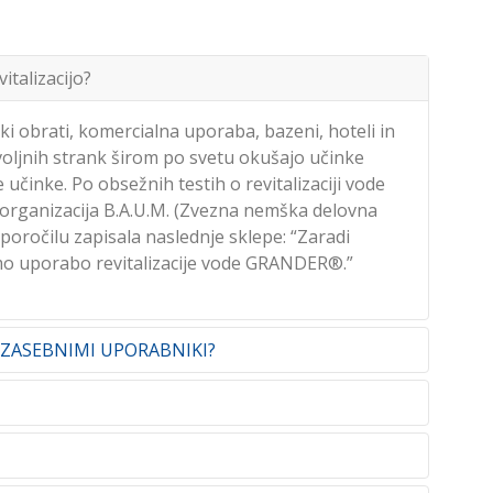
za revitalizacijo vode GRANDER® je enkratna
nobenih dodatnih stroškov, kot je vzdrževanje ali
talizacijo?
ki obrati, komercialna uporaba, bazeni, hoteli in
voljnih strank širom po svetu okušajo učinke
 učinke. Po obsežnih testih o revitalizaciji vode
 organizacija B.A.U.M. (Zvezna nemška delovna
poročilu zapisala naslednje sklepe: “Zaradi
čamo uporabo revitalizacije vode GRANDER®.”
zi z ZASEBNIMI UPORABNIKI?
e pitne vode. Ljudje, ki cenijo kakovost pitne
čutek na koži ob kopanju ali tuširanju .
jihove rastline zelo močno reagirajo na
a, kot v hotelih in restavracijah. Ločeno pitna
i sistem, ogrevalna voda v nekaj mesecih
 itd., je kuhinja posebno področje uporabe, saj