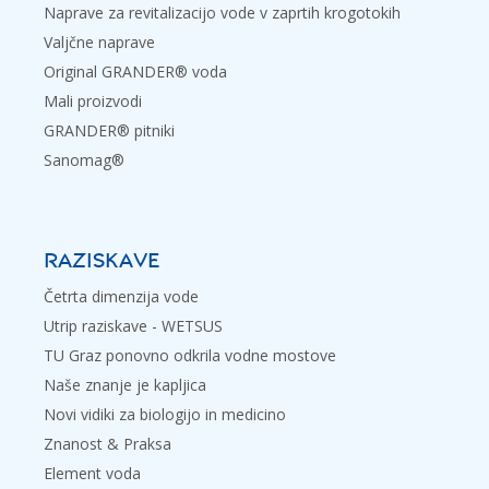
Naprave za revitalizacijo vode v zaprtih krogotokih
Valjčne naprave
Original GRANDER® voda
Mali proizvodi
GRANDER® pitniki
Sanomag®
RAZISKAVE
Četrta dimenzija vode
Utrip raziskave - WETSUS
TU Graz ponovno odkrila vodne mostove
Naše znanje je kapljica
Novi vidiki za biologijo in medicino
Znanost & Praksa
Element voda