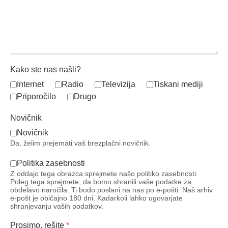
Kako ste nas našli?
Internet
Radio
Televizija
Tiskani mediji
Priporočilo
Drugo
Novičnik
Novičnik
Da, želim prejemati vaš brezplačni novičnik.
Politika zasebnosti
Z oddajo tega obrazca sprejmete našo
politiko zasebnosti
.
Poleg tega sprejmete, da bomo shranili vaše podatke za
obdelavo naročila. Ti bodo poslani na nas po e‑pošti. Naš arhiv
e‑pošt je običajno 180 dni. Kadarkoli lahko ugovarjate
shranjevanju vaših podatkov.
Prosimo, rešite
*